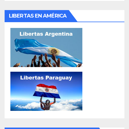
LIBERTAS EN AMÉRICA