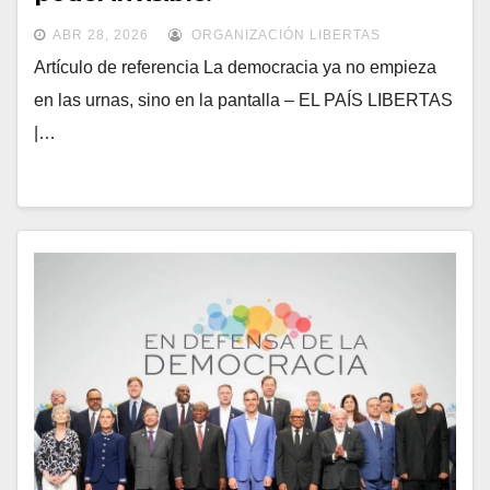
ABR 28, 2026
ORGANIZACIÓN LIBERTAS
Artículo de referencia La democracia ya no empieza
en las urnas, sino en la pantalla – EL PAÍS LIBERTAS
|…