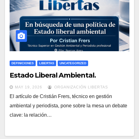
DEFINICIONES
LIBERTAS
UNCATEGORIZED
Estado Liberal Ambiental.
MAY 19, 2026
ORGANIZACIÓN LIBERTAS
El artículo de Cristián Frers, técnico en gestión
ambiental y periodista, pone sobre la mesa un debate
clave: la relación…