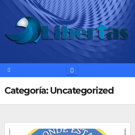
Saltar
al
contenido
Categoría:
Uncategorized