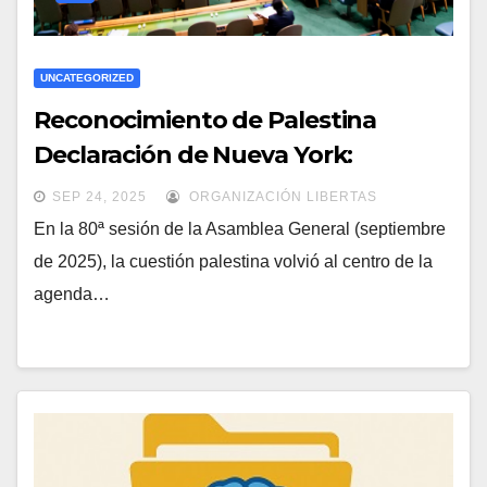
UNCATEGORIZED
Reconocimiento de Palestina
Declaración de Nueva York:
SEP 24, 2025
ORGANIZACIÓN LIBERTAS
En la 80ª sesión de la Asamblea General (septiembre
de 2025), la cuestión palestina volvió al centro de la
agenda…