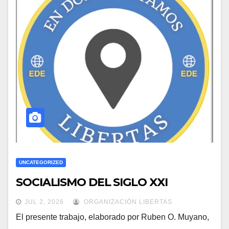
UNCATEGORIZED
SOCIALISMO DEL SIGLO XXI
JUL 2, 2026
ORGANIZACIÓN LIBERTAS
El presente trabajo, elaborado por Ruben O. Muyano,