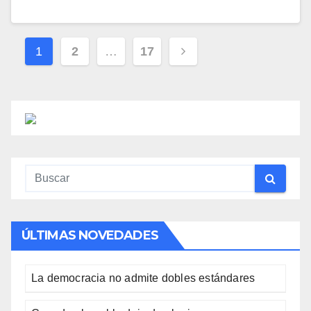
Paginación
1
2
…
17
de
entradas
ÚLTIMAS NOVEDADES
La democracia no admite dobles estándares