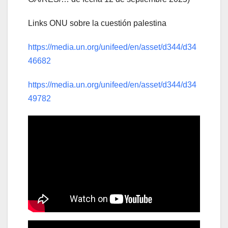
Links ONU sobre la cuestión palestina
https://media.un.org/unifeed/en/asset/d344/d34
46682
https://media.un.org/unifeed/en/asset/d344/d34
49782