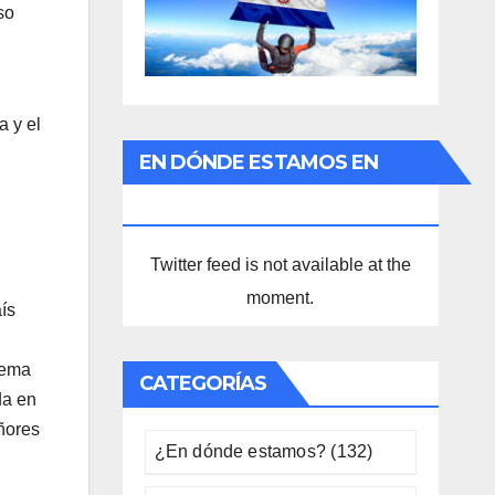
so
a y el
EN DÓNDE ESTAMOS EN
TWITTER
Twitter feed is not available at the
moment.
aís
stema
CATEGORÍAS
da en
eñores
¿En dónde estamos?
(132)