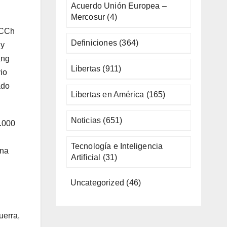
Acuerdo Unión Europea –
Mercosur
(4)
PCCh
Definiciones
(364)
 y
ang
Libertas
(911)
io
ado
Libertas en América
(165)
Noticias
(651)
.000
Tecnología e Inteligencia
una
Artificial
(31)
Uncategorized
(46)
uerra,