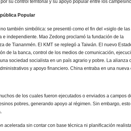
por su control territorial y su apoyo popular entre los campesin
epública Popular
sino también simbólica: se presentó como el fin del «siglo de las
da e independiente. Mao Zedong proclamó la fundación de la
aza de Tiananmén. El KMT se replegó a Taiwán. El nuevo Estad
ción de la banca, control de los medios de comunicación, ejecuc
 una sociedad socialista en un país agrario y pobre. La alianza 
ministrativos y apoyo financiero. China entraba en una nueva 
s, muchos de los cuales fueron ejecutados o enviados a campos d
pesinos pobres, generando apoyo al régimen. Sin embargo, esto
.
ón acelerada sin contar con base técnica ni planificación realist