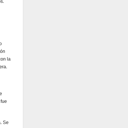
os.
o
ión
con la
era.
e
 fue
a. Se