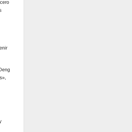
acero
s
enir
 Deng
s»,
y