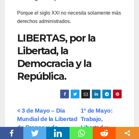
Porque el siglo XXI no necesita solamente más
derechos administrados.
LIBERTAS, por la
Libertad, la
Democracia y la
República.
Navegación
3 de Mayo – Día
1º de Mayo:
Mundial de la Libertad
Trabajo,
de
de Prensa y de
Libertad y
entradas
Expresión
República