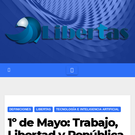
Saltar
al
contenido
DEFINICIONES
LIBERTAS
TECNOLOGÍA E INTELIGENCIA ARTIFICIAL
1º de Mayo: Trabajo,
Libertad y República