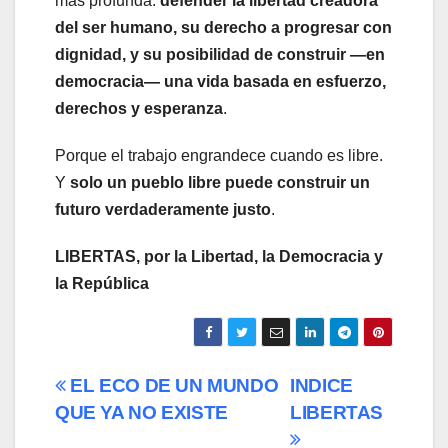
más profunda:
defender la libertad creadora
del ser humano, su derecho a progresar con
dignidad, y su posibilidad de construir —en
democracia— una vida basada en esfuerzo,
derechos y esperanza
.
Porque el trabajo engrandece cuando es libre.
Y
solo un pueblo libre puede construir un
futuro verdaderamente justo
.
LIBERTAS, por la Libertad, la Democracia y
la República
Navegación
EL ECO DE UN MUNDO
INDICE
QUE YA NO EXISTE
LIBERTAS
de