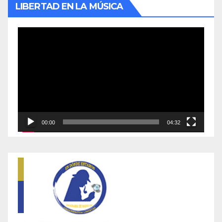
LIBERTAD EN LA MÚSICA
Reproductor
de
vídeo
00:00
04:32