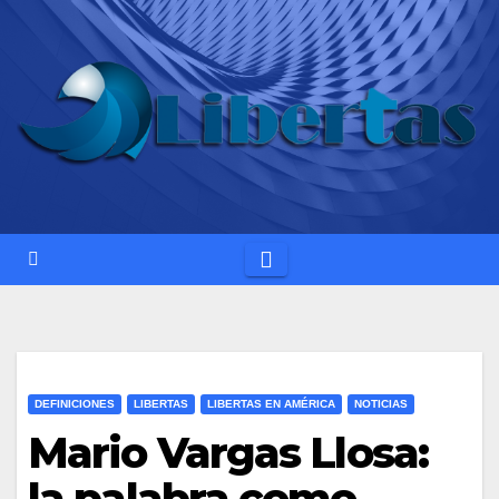
Saltar
al
contenido
DEFINICIONES
LIBERTAS
LIBERTAS EN AMÉRICA
NOTICIAS
Mario Vargas Llosa:
la palabra como