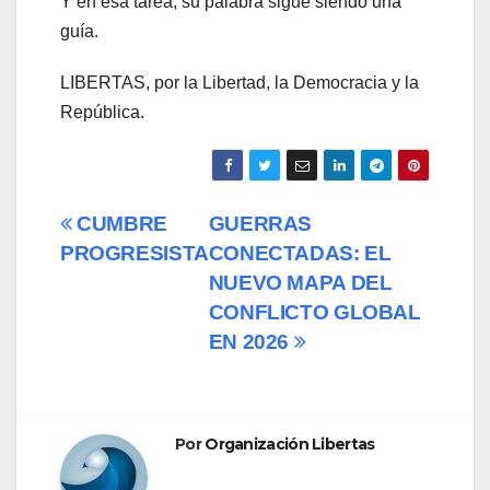
Y en esa tarea, su palabra sigue siendo una
guía.
LIBERTAS, por la Libertad, la Democracia y la
República.
Navegación
CUMBRE
GUERRAS
PROGRESISTA
CONECTADAS: EL
de
NUEVO MAPA DEL
entradas
CONFLICTO GLOBAL
EN 2026
Por
Organización Libertas