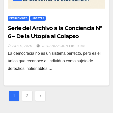
DEFINICIONES
LIBERTAS
Serie del Archivo a la Conciencia Nº
6 – De la Utopía al Colapso
JUN 5, 2025
ORGANIZACIÓN LIBERTAS
La democracia no es un sistema perfecto, pero es el
único que reconoce al individuo como sujeto de
derechos inalienables,…
Paginación
1
2
de