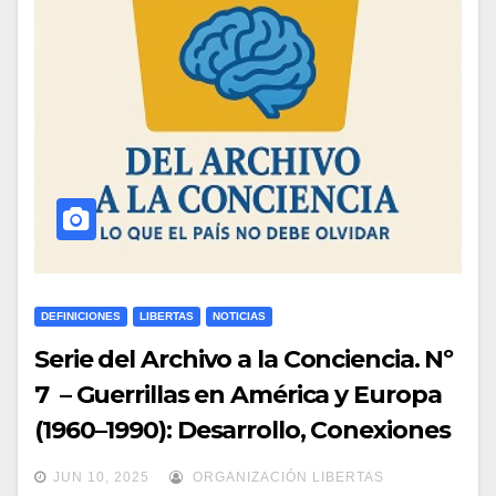
DEFINICIONES
LIBERTAS
NOTICIAS
Serie del Archivo a la Conciencia. Nº
7 – Guerrillas en América y Europa
(1960–1990): Desarrollo, Conexiones
y Proyecciones Ideológicas
JUN 10, 2025
ORGANIZACIÓN LIBERTAS