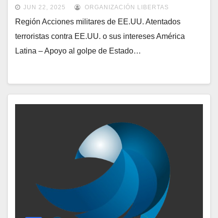
Intereses -1970 – 2025 –
JUN 22, 2025
ORGANIZACIÓN LIBERTAS
Región Acciones militares de EE.UU. Atentados
terroristas contra EE.UU. o sus intereses América
Latina – Apoyo al golpe de Estado…