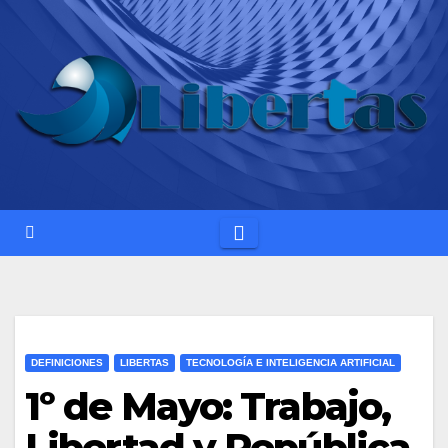
Saltar
al
contenido
DEFINICIONES
LIBERTAS
TECNOLOGÍA E INTELIGENCIA ARTIFICIAL
1º de Mayo: Trabajo,
Libertad y República