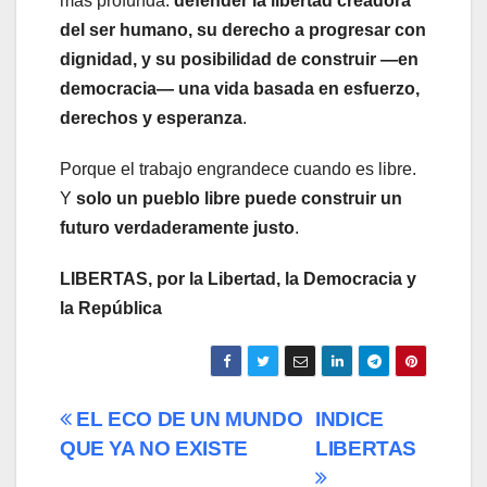
más profunda:
defender la libertad creadora
del ser humano, su derecho a progresar con
dignidad, y su posibilidad de construir —en
democracia— una vida basada en esfuerzo,
derechos y esperanza
.
Porque el trabajo engrandece cuando es libre.
Y
solo un pueblo libre puede construir un
futuro verdaderamente justo
.
LIBERTAS, por la Libertad, la Democracia y
la República
Navegación
EL ECO DE UN MUNDO
INDICE
QUE YA NO EXISTE
LIBERTAS
de