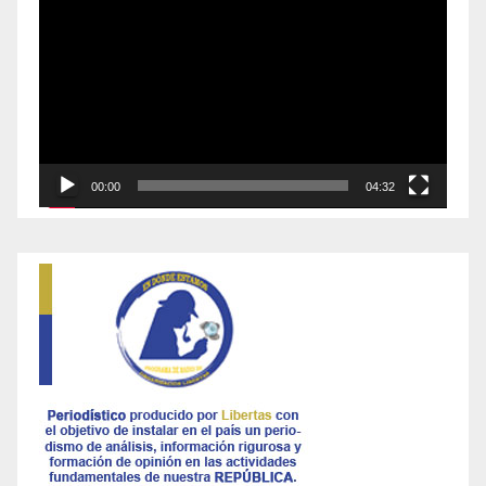
de
vídeo
00:00
04:32