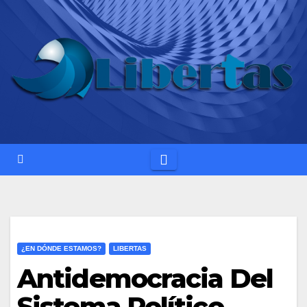
Saltar
al
contenido
¿EN DÓNDE ESTAMOS?
LIBERTAS
Antidemocracia Del
Sistema Político