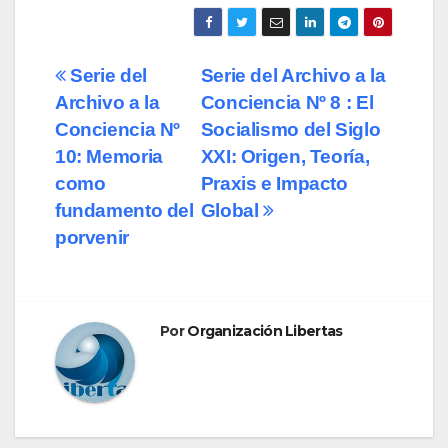
Navegación
Serie del
Serie del Archivo a la
Archivo a la
Conciencia Nº 8 : El
de
Conciencia Nº
Socialismo del Siglo
entradas
10: Memoria
XXI: Origen, Teoría,
como
Praxis e Impacto
fundamento del
Global
porvenir
Por
Organización Libertas