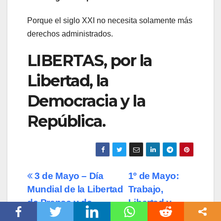
Porque el siglo XXI no necesita solamente más
derechos administrados.
LIBERTAS, por la
Libertad, la
Democracia y la
República.
Navegación
3 de Mayo – Día
1º de Mayo:
Mundial de la Libertad
Trabajo,
de
de Prensa y de
Libertad y
entradas
Expresión
República