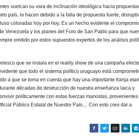
ntes vuelcan su vara de inclinación ideológica hacia propuesta
ro país, lo hacen debido a la falta de propuesta fuerte, disrupti
incluso coloradas hoy por hoy. Es un hecho evidente el compromi
o de Venezuela y los planes del Foro de San Pablo para que nue
mpre omitido por estos supuestos expertos de los análisis polít
elesco que se instala en el reality show de una campaña electo
 evidente que todo el sistema político uruguayo está compromet
bido a que se toma en cuenta que hay una importante franja etar
 durante décadas de destrucción de nuestra enseñanza laica y
onvivir políticamente con estas fuerzas marxistas, provenientes
 Oficial Público Estatal de Nuestro País… Con esto creo dar a