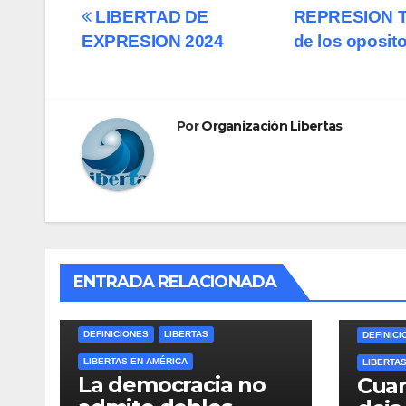
Navegación
LIBERTAD DE
REPRESION TR
EXPRESION 2024
de los oposit
de
entradas
Por
Organización Libertas
ENTRADA RELACIONADA
DEFINICIONES
LIBERTAS
DEFINICI
LIBERTAS EN AMÉRICA
LIBERTA
La democracia no
Cuan