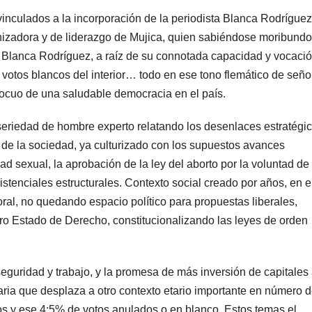
 vinculados a la incorporación de la periodista Blanca Rodrígue
onizadora y de liderazgo de Mujica, quien sabiéndose moribundo
 Blanca Rodríguez, a raíz de su connotada capacidad y vocaci
do votos blancos del interior… todo en ese tono flemático de seño
inocuo de una saludable democracia en el país.
seriedad de hombre experto relatando los desenlaces estratégi
r de la sociedad, ya culturizado con los supuestos avances
dad sexual, la aprobación de la ley del aborto por la voluntad de 
stenciales estructurales. Contexto social creado por años, en e
oral, no quedando espacio político para propuestas liberales,
ro Estado de Derecho, constitucionalizando las leyes de orden
eguridad y trabajo, y la promesa de más inversión de capitales
ria que desplaza a otro contexto etario importante en número 
os y ese 4;5% de votos anulados o en blanco. Estos temas el