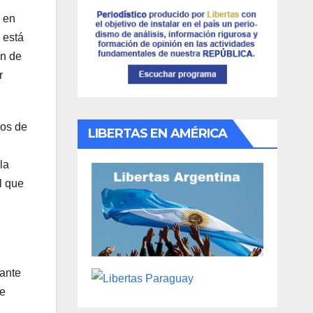
z en
 está
ón de
r
cos de
LIBERTAS EN AMÉRICA
la
l que
 ante
de