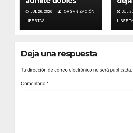
admite dobles
deja
estándares
JUL 26, 2026
ORGANIZACIÓN
JUL 26
LIBERTAS
LIBERT
Deja una respuesta
Tu dirección de correo electrónico no será publicada.
Comentario
*