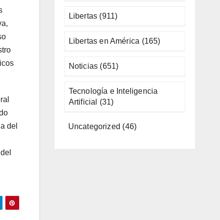
s
Libertas
(911)
va,
so
Libertas en América
(165)
stro
icos
Noticias
(651)
Tecnología e Inteligencia
ral
Artificial
(31)
ido
ia del
Uncategorized
(46)
 del