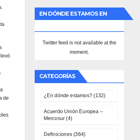
o.
EN DÓNDE ESTAMOS EN
ta
TWITTER
Twitter feed is not available at the
s
moment.
llevó
a
CATEGORÍAS
ra
¿En dónde estamos?
(132)
a de
Acuerdo Unión Europea –
bles
Mercosur
(4)
Definiciones
(364)